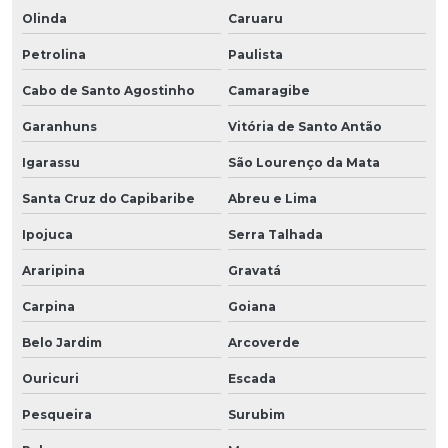
Olinda
Caruaru
Petrolina
Paulista
Cabo de Santo Agostinho
Camaragibe
Garanhuns
Vitória de Santo Antão
Igarassu
São Lourenço da Mata
Santa Cruz do Capibaribe
Abreu e Lima
Ipojuca
Serra Talhada
Araripina
Gravatá
Carpina
Goiana
Belo Jardim
Arcoverde
Ouricuri
Escada
Pesqueira
Surubim