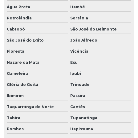
Água Preta
Itambé
Petrolândia
Sertânia
Cabrobó
São José do Belmonte
São José do Egito
João Alfredo
Floresta
Vicência
Nazaré da Mata
Exu
Gameleira
Ipubi
Glória do Goitá
Trindade
Ibimirim
Passira
Taquaritinga do Norte
Caetés
Tabira
Tupanatinga
Pombos
Itapissuma