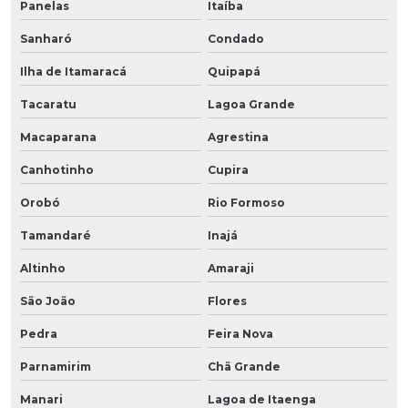
Panelas
Itaíba
Sanharó
Condado
Ilha de Itamaracá
Quipapá
Tacaratu
Lagoa Grande
Macaparana
Agrestina
Canhotinho
Cupira
Orobó
Rio Formoso
Tamandaré
Inajá
Altinho
Amaraji
São João
Flores
Pedra
Feira Nova
Parnamirim
Chã Grande
Manari
Lagoa de Itaenga