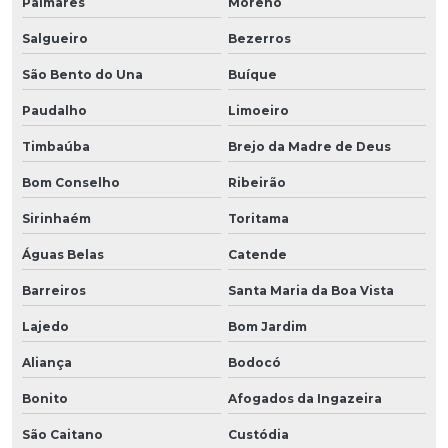
Palmares
Moreno
Salgueiro
Bezerros
São Bento do Una
Buíque
Paudalho
Limoeiro
Timbaúba
Brejo da Madre de Deus
Bom Conselho
Ribeirão
Sirinhaém
Toritama
Águas Belas
Catende
Barreiros
Santa Maria da Boa Vista
Lajedo
Bom Jardim
Aliança
Bodocó
Bonito
Afogados da Ingazeira
São Caitano
Custódia