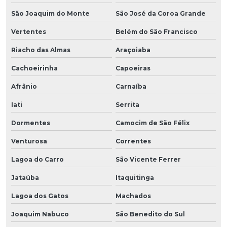
São Joaquim do Monte
São José da Coroa Grande
Vertentes
Belém do São Francisco
Riacho das Almas
Araçoiaba
Cachoeirinha
Capoeiras
Afrânio
Carnaíba
Iati
Serrita
Dormentes
Camocim de São Félix
Venturosa
Correntes
Lagoa do Carro
São Vicente Ferrer
Jataúba
Itaquitinga
Lagoa dos Gatos
Machados
Joaquim Nabuco
São Benedito do Sul