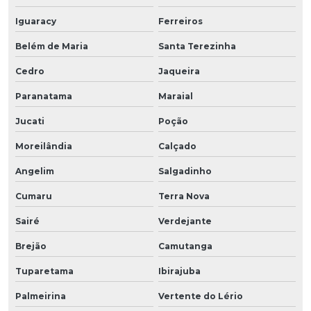
Iguaracy
Ferreiros
Belém de Maria
Santa Terezinha
Cedro
Jaqueira
Paranatama
Maraial
Jucati
Poção
Moreilândia
Calçado
Angelim
Salgadinho
Cumaru
Terra Nova
Sairé
Verdejante
Brejão
Camutanga
Tuparetama
Ibirajuba
Palmeirina
Vertente do Lério