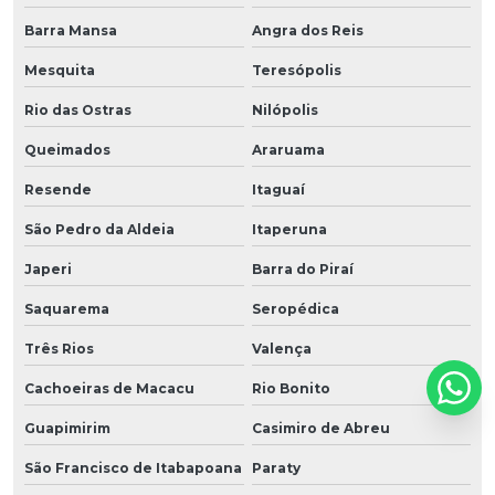
Barra Mansa
Angra dos Reis
Mesquita
Teresópolis
Rio das Ostras
Nilópolis
Queimados
Araruama
Resende
Itaguaí
São Pedro da Aldeia
Itaperuna
Japeri
Barra do Piraí
Saquarema
Seropédica
Três Rios
Valença
Cachoeiras de Macacu
Rio Bonito
Guapimirim
Casimiro de Abreu
São Francisco de Itabapoana
Paraty