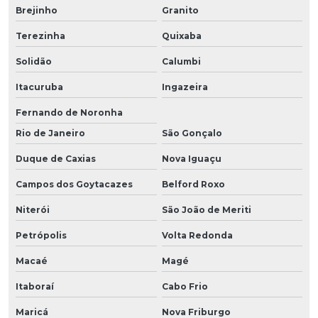
Brejinho
Granito
Terezinha
Quixaba
Solidão
Calumbi
Itacuruba
Ingazeira
Fernando de Noronha
Rio de Janeiro
São Gonçalo
Duque de Caxias
Nova Iguaçu
Campos dos Goytacazes
Belford Roxo
Niterói
São João de Meriti
Petrópolis
Volta Redonda
Macaé
Magé
Itaboraí
Cabo Frio
Maricá
Nova Friburgo