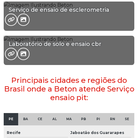
Serviço de ensaio de esclerometria
Laboratório de solo e ensaio cbr
Principais cidades e regiões do
Brasil onde a Beton atende Serviço
ensaio pit:
PE
BA
CE
AL
MA
PB
PI
RN
SE
Recife
Jaboatão dos Guararapes