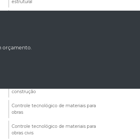
estrutural
Controle tecnológico de blocos
estruturais de concreto
Controle tecnológico de concreto
um orçamento.
Controle tecnológico de diversos
materiais
Controle tecnológico de materiais
Controle tecnológico de materiais de
construção
Controle tecnológico de materiais para
obras
Controle tecnológico de materiais para
obras civis