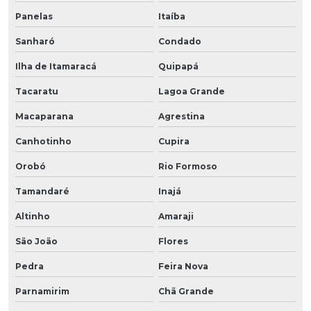
Panelas
Itaíba
Sanharó
Condado
Ilha de Itamaracá
Quipapá
Tacaratu
Lagoa Grande
Macaparana
Agrestina
Canhotinho
Cupira
Orobó
Rio Formoso
Tamandaré
Inajá
Altinho
Amaraji
São João
Flores
Pedra
Feira Nova
Parnamirim
Chã Grande