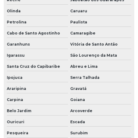
Olinda
Caruaru
Petrolina
Paulista
Cabo de Santo Agostinho
Camaragibe
Garanhuns
Vitória de Santo Antão
Igarassu
São Lourenço da Mata
Santa Cruz do Capibaribe
Abreu e Lima
Ipojuca
Serra Talhada
Araripina
Gravatá
Carpina
Goiana
Belo Jardim
Arcoverde
Ouricuri
Escada
Pesqueira
Surubim