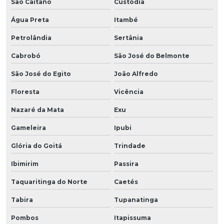
São Caitano
Custódia
Água Preta
Itambé
Petrolândia
Sertânia
Cabrobó
São José do Belmonte
São José do Egito
João Alfredo
Floresta
Vicência
Nazaré da Mata
Exu
Gameleira
Ipubi
Glória do Goitá
Trindade
Ibimirim
Passira
Taquaritinga do Norte
Caetés
Tabira
Tupanatinga
Pombos
Itapissuma