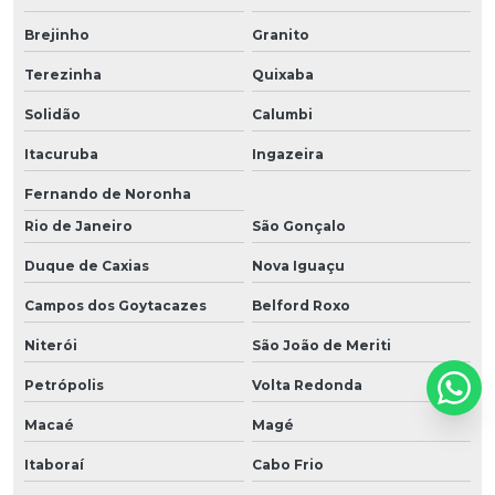
Brejinho
Granito
Terezinha
Quixaba
Solidão
Calumbi
Itacuruba
Ingazeira
Fernando de Noronha
Rio de Janeiro
São Gonçalo
Duque de Caxias
Nova Iguaçu
Campos dos Goytacazes
Belford Roxo
Niterói
São João de Meriti
Petrópolis
Volta Redonda
Macaé
Magé
Itaboraí
Cabo Frio