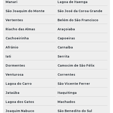
Manari
Lagoa de Itaenga
São Joaquim do Monte
São José da Coroa Grande
Vertentes
Belém do São Francisco
Riacho das Almas
Araçoiaba
Cachoeirinha
Capoeiras
Afrânio
Carnaíba
Iati
Serrita
Dormentes
Camocim de São Félix
Venturosa
Correntes
Lagoa do Carro
São Vicente Ferrer
Jataúba
Itaquitinga
Lagoa dos Gatos
Machados
Joaquim Nabuco
São Benedito do Sul