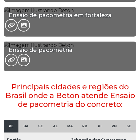
Ensaio de pacometria em fortaleza
Ensaio de pacometria
Principais cidades e regiões do
Brasil onde a Beton atende Ensaio
de pacometria do concreto:
PE
BA
CE
AL
MA
PB
PI
RN
SE
Recife
Jaboatão dos Guararapes