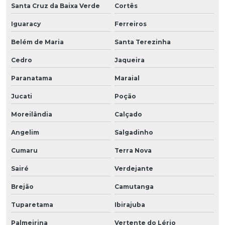
Santa Cruz da Baixa Verde
Cortês
Iguaracy
Ferreiros
Belém de Maria
Santa Terezinha
Cedro
Jaqueira
Paranatama
Maraial
Jucati
Poção
Moreilândia
Calçado
Angelim
Salgadinho
Cumaru
Terra Nova
Sairé
Verdejante
Brejão
Camutanga
Tuparetama
Ibirajuba
Palmeirina
Vertente do Lério