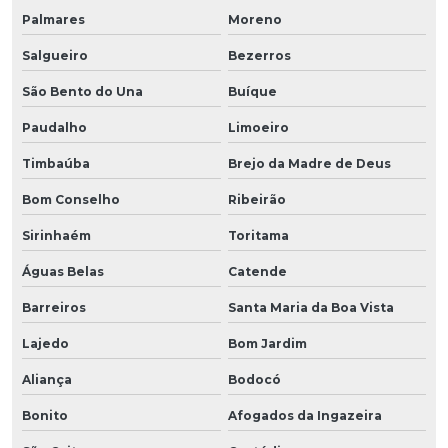
Palmares
Moreno
Salgueiro
Bezerros
São Bento do Una
Buíque
Paudalho
Limoeiro
Timbaúba
Brejo da Madre de Deus
Bom Conselho
Ribeirão
Sirinhaém
Toritama
Águas Belas
Catende
Barreiros
Santa Maria da Boa Vista
Lajedo
Bom Jardim
Aliança
Bodocó
Bonito
Afogados da Ingazeira