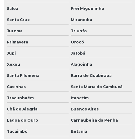
Saloá
Frei Miguelinho
Santa Cruz
Mirandiba
Jurema
Triunfo
Primavera
Orocó
Jupi
Jatobá
Xexéu
Alagoinha
Santa Filomena
Barra de Guabiraba
Casinhas
Santa Maria do Cambucá
Tracunhaém
Itapetim
Chã de Alegria
Buenos Aires
Lagoa do Ouro
Carnaubeira da Penha
Tacaimbó
Betânia